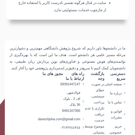
سایت در قبال هرگونه تفسیر نادرست کاربر یا استفاده خارج
از چارچوب خدمات، مسئولیتی ندارد.
ما در دانشجوها باور داریم که
شروع پژوهش دانشگاهی مهم‌ترین و دشوارترین
مرحله مسیر علمی هر دانشجو است
. هدف ما این است که با بهره‌گیری از
توانمندی‌های
هوش مصنوعی و فناوری‌های نوین پردازش زبان طبیعی
، به
دانشجویان کمک کنیم تا سریع‌تر و دقیق‌تر ایده‌پردازی پژوهشی خود را آغاز کنند.
دسترسی
بازگشت
راه های
مجوز های ما
سریع
وجه
ارتباط با ما
صفحه اصلی
در صورت
09391447147
خطای
فولادشهر،
درباره‎ ما
سیستمی،
اف 2 ، بلوک
تماس با ما
پرداخت
36 پلاک
تکراری یا عدم
8491167366
قوانین و
دریافت
مقررات
daneshjoha.com@gmail.com
خدمت،
حریم
موضوع توسط
٠٣١٣٢٢٤٤٣٤٥
خصوصی
پشتیبانی