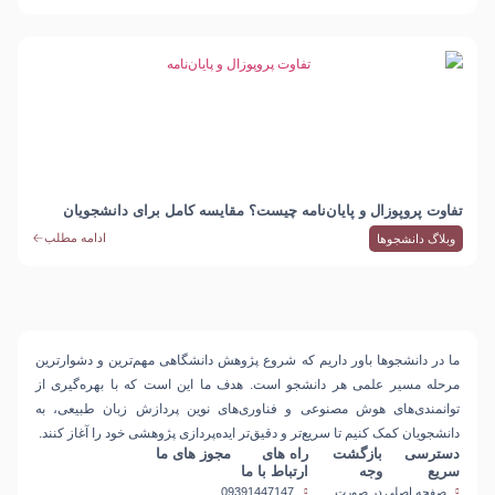
تفاوت پروپوزال و پایان‌نامه چیست؟ مقایسه کامل برای دانشجویان
ارشد و دکتری
ادامه مطلب
وبلاگ دانشجوها
ما در دانشجوها باور داریم که
شروع پژوهش دانشگاهی مهم‌ترین و دشوارترین
مرحله مسیر علمی هر دانشجو است
. هدف ما این است که با بهره‌گیری از
توانمندی‌های
هوش مصنوعی و فناوری‌های نوین پردازش زبان طبیعی
، به
دانشجویان کمک کنیم تا سریع‌تر و دقیق‌تر ایده‌پردازی پژوهشی خود را آغاز کنند.
دسترسی
بازگشت
راه های
مجوز های ما
سریع
وجه
ارتباط با ما
صفحه اصلی
در صورت
09391447147